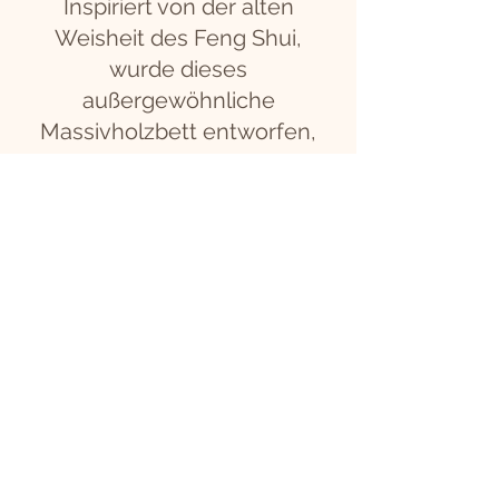
Inspiriert von der alten
Weisheit des Feng Shui,
wurde dieses
außergewöhnliche
Massivholzbett entworfen,
um das geistige und
körperliche Wohlbefinden
durch den natürlichen Fluss
positiver Energie zu fördern.
Seine anmutigen,
fließenden Kurven,
kombiniert mit einer
einzigartigen, auffälligen
Holzmaserung, schaffen
eine Atmosphäre reiner
Ruhe und Balance.