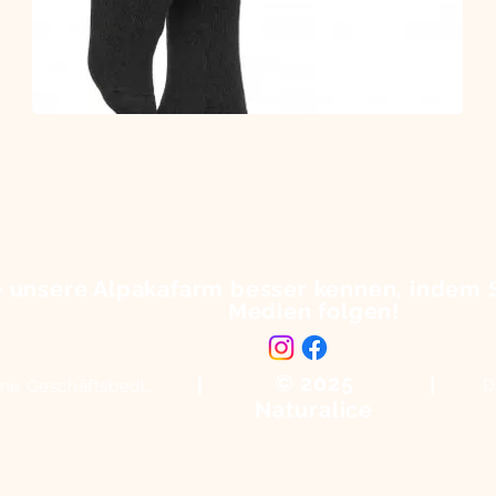
Alpaka-
Socken
 unsere Alpakafarm besser kennen, indem S
Medien folgen!
© 2025
|
|
D
Allgemeine Geschäftsbedingungen
Naturalice